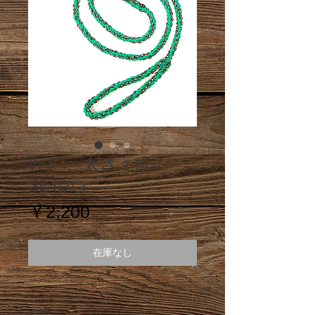
ﾘｰﾄﾞ・太さ 1.0㎝
SET013
価
￥2,200
格
在庫なし