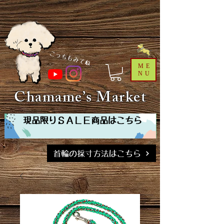
​こっちもみてね
ME
NU
Chamame’s Market
現品限りＳＡＬＥ商品はこちら
首輪の採寸方法はこちら