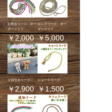
お散歩リード オー
ロングリード オー
ダーメイド
ダーメイド
価格
価格
￥2,000
￥5,000
２頭引きリード
ショートリード
価格
価格
￥2,900
￥1,500