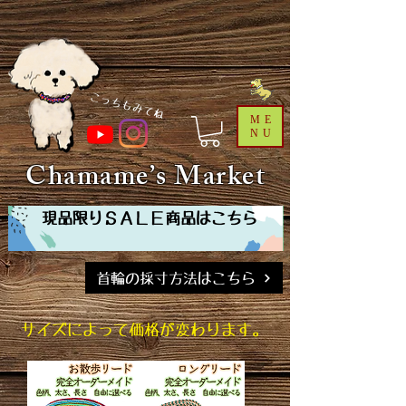
​こっちもみてね
ME
NU
Chamame’s Market
現品限りＳＡＬＥ商品はこちら
首輪の採寸方法はこちら
サイズによって価格が変わります。