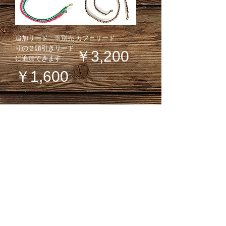
追加リード ※別売
カフェリード
りの２頭引きリード
価格
￥3,200
に追加できます
価格
￥1,600
Chamame's Market