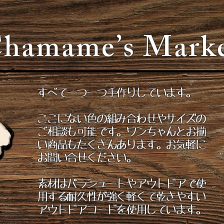
hamame’s Mark
すべて一つ一つ手作りしています。
ここにない色の組み合わせやサイズの
ご相談も可能です。
ワンちゃんとお揃
い商品もたくさんあります。
お気軽に
お問い合せください。
素材はパラシュートやアウトドアで使
用する耐久性が強く軽くて乾きやすい
アウトドアコードを使用しています。