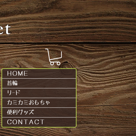
et
ＨＯＭＥ
首輪
リｰド
カミカミおもちゃ
便利グッズ
ＣＯＮＴＡＣＴ