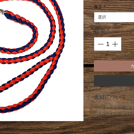
格
長さ
*
選択
数量
*
素材について
パラコードで作成して
パラコードとは、パラ
久性が強く軽くて乾き
※コードを焼き止めし
がございます。ご了承