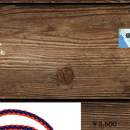
てね
ﾘｰﾄﾞ・太さ 
価
￥3,500