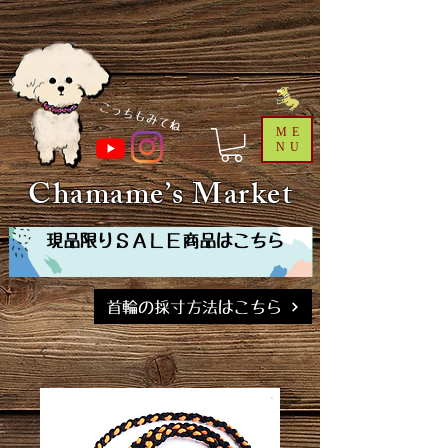
​こっちもみてね
ME
NU
Chamame’s Market
現品限りＳＡＬＥ商品はこちら
首輪の採寸方法はこちら