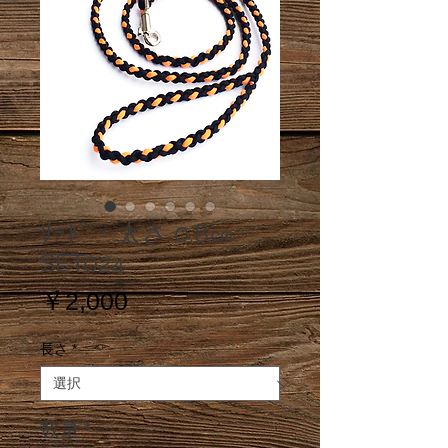
ﾘｰﾄﾞ・太さ 0.8㎝
SET024
価
￥2,000
格
長さ
*
数量
*