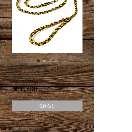
ﾘｰﾄﾞ・太さ 0.8㎝
SET011-A
価
￥1,700
格
在庫なし