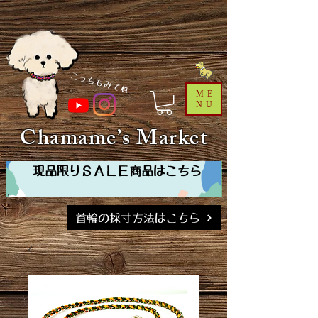
​こっちもみてね
ME
NU
Chamame’s Market
現品限りＳＡＬＥ商品はこちら
首輪の採寸方法はこちら