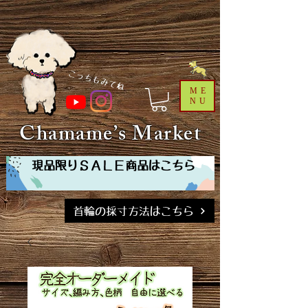
​こっちもみてね
ME
NU
Chamame’s Market
現品限りＳＡＬＥ商品はこちら
首輪の採寸方法はこちら