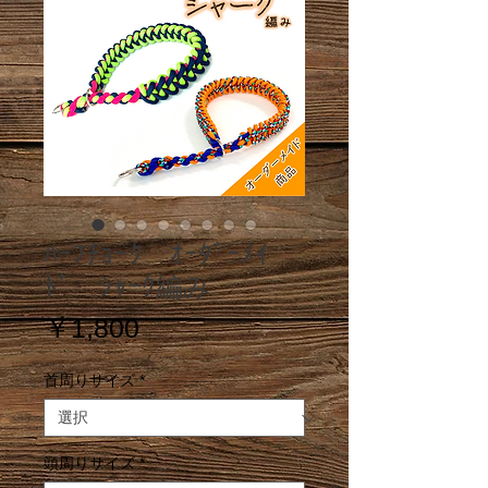
ﾊｰﾌﾁｮｰｸ ｵｰﾀﾞｰﾒｲ
ﾄﾞ ｼｬｰｸ編み
価
￥1,800
格
首周りサイズ
*
頭周りサイズ
*