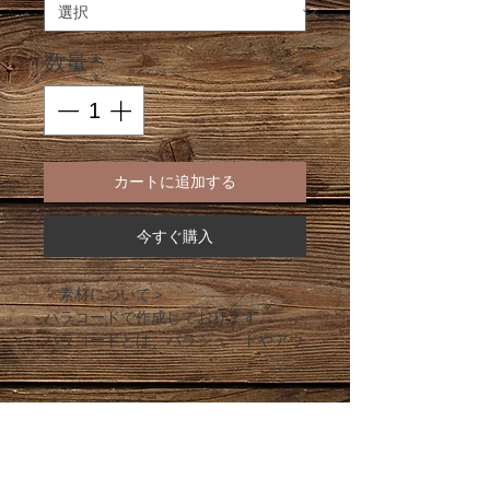
数量
*
カートに追加する
今すぐ購入
＜素材について＞
パラコードで作成しております。
パラコードとは、パラシュートやアウ
トドアで使用される耐久性が強く軽く
て乾きやすいロープです。
【ご注文方法】
※コードを焼き止めしているため焼き
あとがついている場合がございます。
◆首周りサイズ
ご了承ください。
採寸方法を参考に「首周りサイズ」を
選択してください。