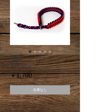
首輪・ﾊｰﾌﾁｮｰｸ
SET004
価
￥1,700
格
在庫なし