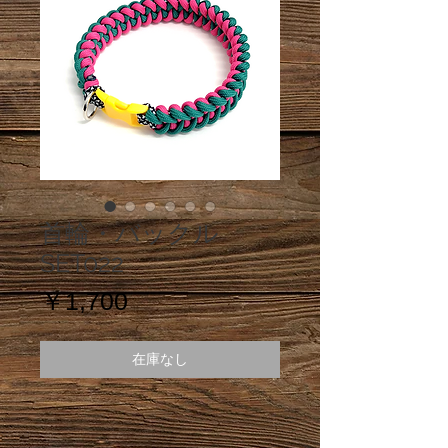
首輪・バックル
SET022
価
￥1,700
格
在庫なし