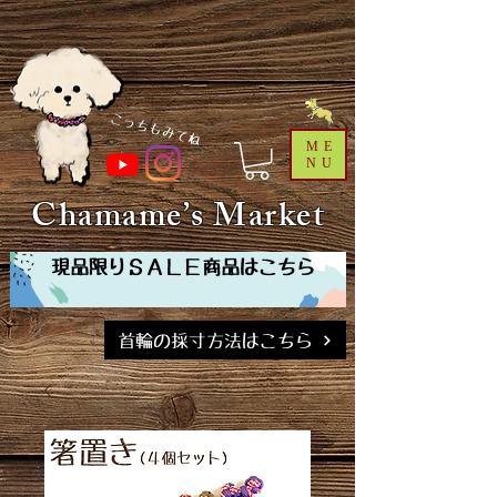
​こっちもみてね
ME
NU
Chamame’s Market
現品限りＳＡＬＥ商品はこちら
首輪の採寸方法はこちら