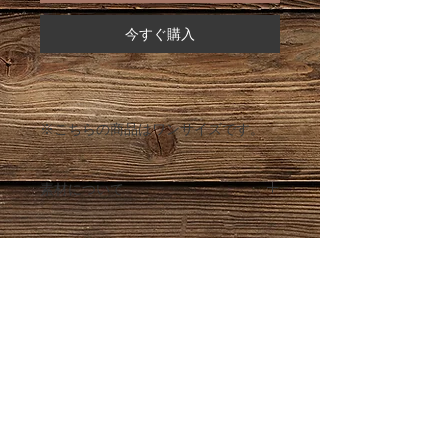
今すぐ購入
※こちらの商品はワンサイズです。
素材について
パラコードで作成しております。
パラコードとは、パラシュートやアウト
ドアで使用される耐久性が強く軽くて乾
きやすいロープです。
※コードを焼き止めしているため焼きあ
とがついている場合がございます。ご了
承ください。
Chamame's Market