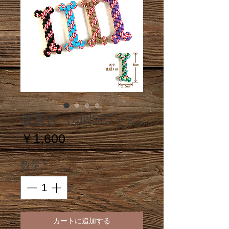
箸置き（4個SET）23
価
￥1,600
格
数量
*
カートに追加する